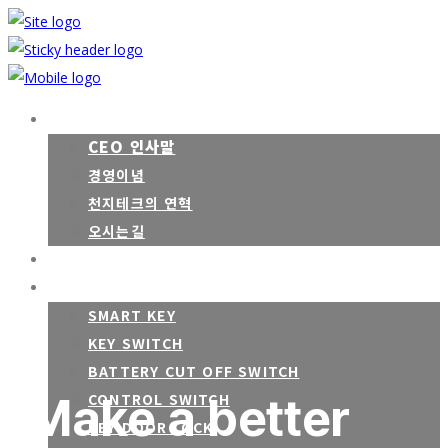
ABOUT
CEO 인사말
경영이념
천지테크의 연혁
오시는길
CATEGORY
PRODUCT
SMART KEY
KEY SWITCH
BATTERY CUT OFF SWITCH
Make a better
CONTROL SWITCH
KEY DOOR LOCK