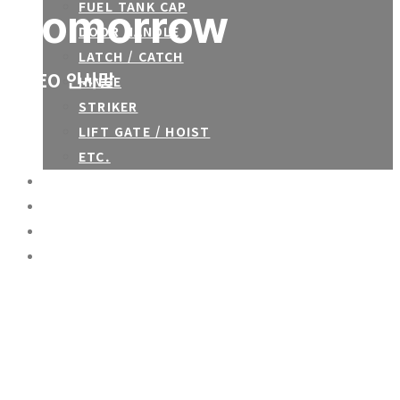
FUEL TANK CAP
tomorrow
DOOR HANDLE
LATCH / CATCH
CEO 인사말
HINGE
STRIKER
LIFT GATE / HOIST
ETC.
R&D
주요고객사
CONTACT
ENG