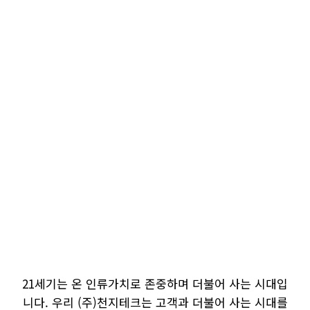
(주) 천지테크는 1998년 설립 이후 약 20년간 끊임없는
품질 개선과 기술개발을 통한 산업차량의
부품을 제조하며 수많은 회사와 파트너쉽을 체결하였
습니다.(주)천지테크는 고객 만족을 창조하는
기술로 오늘보다 앞선 내일과 미래를 열어 나갈 것입니
다.
21세기는 온 인류가치로 존중하며 더불어 사는 시대입
니다. 우리 (주)천지테크는 고객과 더불어 사는 시대를