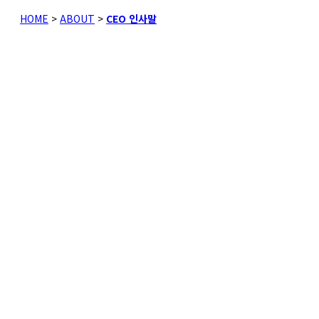
HOME
>
ABOUT
>
CEO 인사말
Make a
better
tomorrow